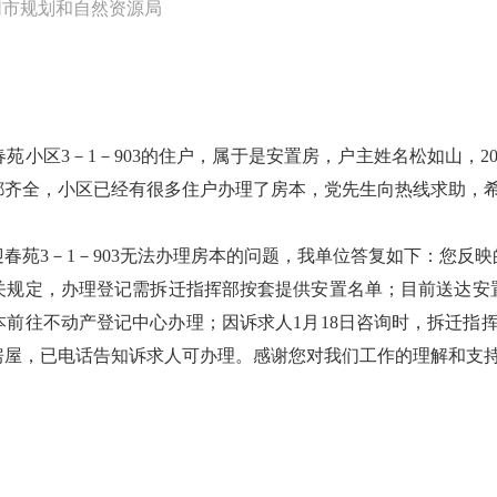
同市规划和自然资源局
小区3－1－903的住户，属于是安置房，户主姓名松如山，20
都齐全，小区已经有很多住户办理了房本，党先生向热线求助，
春苑3－1－903无法办理房本的问题，我单位答复如下：您反
关规定，办理登记需拆迁指挥部按套提供安置名单；目前送达安
前往不动产登记中心办理；因诉求人1月18日咨询时，拆迁指挥
房屋，已电话告知诉求人可办理。感谢您对我们工作的理解和支