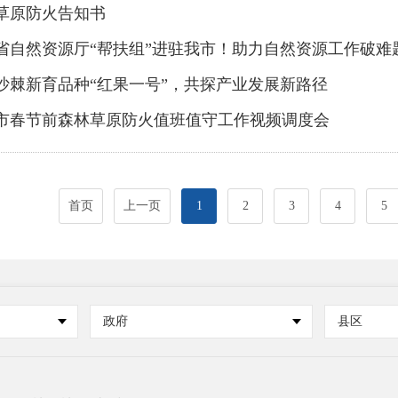
草原防火告知书
省自然资源厅“帮扶组”进驻我市！助力自然资源工作破难
沙棘新育品种“红果一号”，共探产业发展新路径
市春节前森林草原防火值班值守工作视频调度会
首页
上一页
1
2
3
4
5
政府
县区