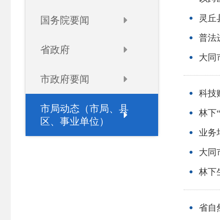
灵丘
国务院要闻
普法
省政府
大同
市政府要闻
科技
市局动态（市局、县
林下
区、事业单位）
业务
大同
林下
省自