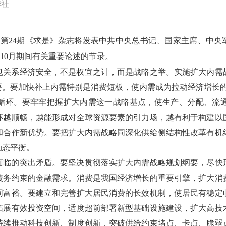
华社
出版的第24期《求是》杂志将发表中共中央总书记、国家主席、中
5年10月期间有关重要论述的节录。
也关系经济安全，不是权宜之计，而是战略之举。实施扩大内需
要。要加快补上内需特别是消费短板，使内需成为拉动经济增长
循环。要牢牢把握扩大内需这一战略基点，使生产、分配、流
环越顺畅，越能形成对全球资源要素的引力场，越有利于构建以
和合作新优势。要把扩大内需战略同深化供给侧结构性改革有机
动态平衡。
面临的突出矛盾。要坚决贯彻落实扩大内需战略规划纲要，尽快
债务约束的金融需求。消费是我国经济增长的重要引擎，扩大消
同富裕。要建立和完善扩大居民消费的长效机制，使居民有稳定
拓展有效投资空间，适度超前部署新型基础设施建设，扩大高技
持续推动科技创新、制度创新，突破供给约束堵点、卡点、脆弱