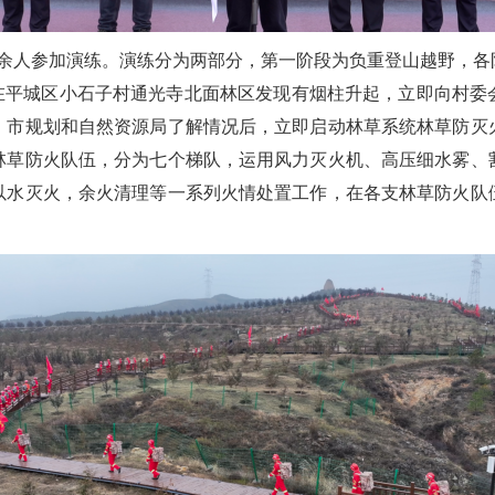
50余人参加演练。演练分为两部分，第一阶段为负重登山越野，各
员在平城区小石子村通光寺北面林区发现有烟柱升起，立即向村委
。市规划和自然资源局了解情况后，立即启动林草系统林草防灭
支林草防火队伍，分为七个梯队，运用风力灭火机、高压细水雾、
以水灭火，余火清理等一系列火情处置工作，在各支林草防火队