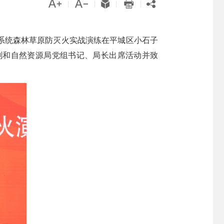





|
|
|
|
草系统森林草原防灭火实战演练在平城区小石子
划和自然资源局党组书记、局长出席活动并致