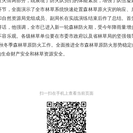
发火情两部分，既展现了防火队员们的体能素质，增强了队伍凝
环节，全面演示了全市林草系统快速处置森林草原火灾的响应、
和自然资源局党组成员、副局长在实战演练结束后作了总结。首
讲话，他强调，全市已进入新一轮森林防火期，受今年降雨量增
不容乐观。各级林草单位要在市委市政府以及省林草局的坚强领
力抓好秋冬季森林草原防火工作。全面推进全市森林草原防火形势
的生命财产安全和林草资源安全。
扫一扫在手机上查看当前页面