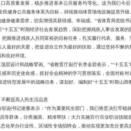
人口高质量发展，稳步推进基本公共服务均等化。这为我们今后
的全民健身公共服务体系为目标，持续推动体育场地设施提质升级
的健身健康需求，切实增强其获得感、幸福感。”省体育局党组书
析“十五五”时期经济社会发展趋势，深刻把握残疾人事业发展的
，把握推进残疾人共同富裕的目标任务，扎实履行代表、服务、管
疾人最好的关爱，把促进自立作为最好的扶助，通过坚持不懈的
围和良好环境。
出顶层设计和战略擘画。”省教育厅副厅长李金碧表示，“‘十五五
任感和历史使命感，抓好全会精神的学习贯彻落实，全面对标对
推进转型发展中的战略任务，谋划好、编制好‘十五五’时期山西
，不断提高人民生活品质
专职副书记谢雁表示：“作为重要民生部门，我们将坚决扛牢稳就
人员等群体，分类施策、精准帮扶；大力实施百行百业职业技能
宜常态化举办行业性、区域性专场招聘会，推动实现更加充分更高