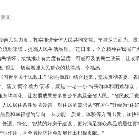
西要闻
和改善民生力度，扎实推进全体人民共同富裕。坚持尽力而为、量
会流动渠道，提高人民生活品质。”连日来，全会精神在我省广
为民情怀，接续推出有力度有温度、可感可及的民生政策，让改
五”规划，切实增强人民群众的获得感、幸福感
彻《习近平关于民政工作论述摘编》结合起来，坚决贯彻省委、省
’、落实‘两个着力’要求，聚焦‘一老一小’特殊群体和困难群众
服务均等化，让发展成果更多更公平惠及全省人民。”省民政厅
，人民居住条件显著改善，对住房的需求从“有房住”升级为“住
住品质和幸福感为导向，从功能、质量、体验等方面出发，加快制
舒适、绿色、智慧的好房子建设，更好满足群众高品质居住要求
产业作用，为全省经济社会发展作出积极贡献。”