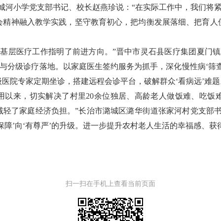
城河小学党支部书记、校长赵燕珍说：“在实际工作中，我们将紧
会精神融入教学实践，坚守教育初心，把均衡发展落细、把育人
为基层医疗工作指明了前进方向。”晋中市灵石县医疗集团夏门镇
程与分级诊疗落地。以家庭医生签约服务为抓手，深化慢性病‘筛
医院专家定期坐诊，搭建远程会诊平台，破解群众‘看病远’难题
启用以来，切实解决了村里20余位独居、高龄老人做饭难、吃饭
减轻了家庭经济负担。”长治市潞城区潞华街道张家河村党支部书
障’向‘有尊严’的升级。进一步提升农村老人生活的幸福感、获
扫一扫在手机上查看当前页面