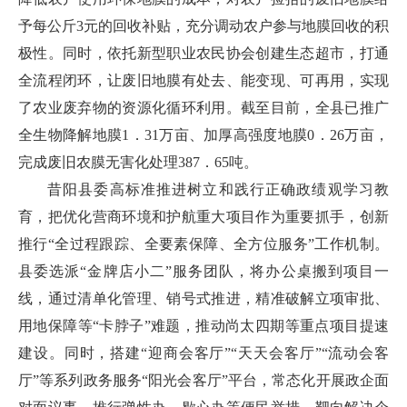
予每公斤3元的回收补贴，充分调动农户参与地膜回收的积
极性。同时，依托新型职业农民协会创建生态超市，打通
全流程闭环，让废旧地膜有处去、能变现、可再用，实现
了农业废弃物的资源化循环利用。截至目前，全县已推广
全生物降解地膜1．31万亩、加厚高强度地膜0．26万亩，
完成废旧农膜无害化处理387．65吨。
昔阳县委高标准推进树立和践行正确政绩观学习教
育，把优化营商环境和护航重大项目作为重要抓手，创新
推行“全过程跟踪、全要素保障、全方位服务”工作机制。
县委选派“金牌店小二”服务团队，将办公桌搬到项目一
线，通过清单化管理、销号式推进，精准破解立项审批、
用地保障等“卡脖子”难题，推动尚太四期等重点项目提速
建设。同时，搭建“迎商会客厅”“天天会客厅”“流动会客
厅”等系列政务服务“阳光会客厅”平台，常态化开展政企面