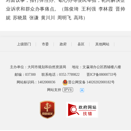
对面议事，推行弹性办、歇心办等便民举措，靶向解决企
业诉求和群众办事痛点。（陈俊琦 王利强 李林霞 晋帅
妮 苏晓晨 张谦 黄川川 周明飞 高玮）
上级部门
市委
政府
县区
其他网站
主办单位：大同市规划和自然资源局
地址：文瀛湖办公区西辅楼八楼
邮编：037300
联系电话：0352-7789822
晋ICP备08000733号
网站标识码：1402000036
晋公网安备 14020202000182号
网站支持
IPV6