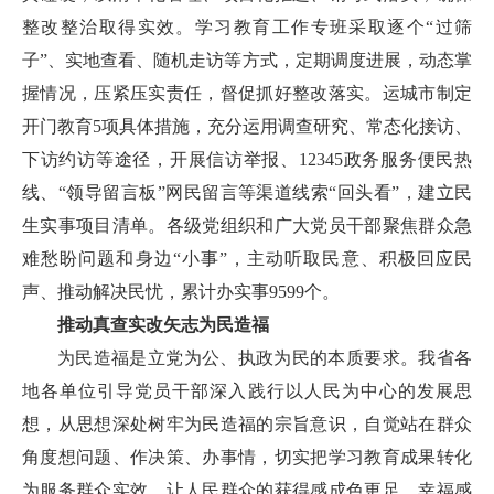
整改整治取得实效。学习教育工作专班采取逐个“过筛
子”、实地查看、随机走访等方式，定期调度进展，动态掌
握情况，压紧压实责任，督促抓好整改落实。运城市制定
开门教育5项具体措施，充分运用调查研究、常态化接访、
下访约访等途径，开展信访举报、12345政务服务便民热
线、“领导留言板”网民留言等渠道线索“回头看”，建立民
生实事项目清单。各级党组织和广大党员干部聚焦群众急
难愁盼问题和身边“小事”，主动听取民意、积极回应民
声、推动解决民忧，累计办实事9599个。
推动真查实改矢志为民造福
为民造福是立党为公、执政为民的本质要求。我省各
地各单位引导党员干部深入践行以人民为中心的发展思
想，从思想深处树牢为民造福的宗旨意识，自觉站在群众
角度想问题、作决策、办事情，切实把学习教育成果转化
为服务群众实效，让人民群众的获得感成色更足、幸福感