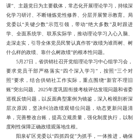
课”、主题党日为主要载体，常态化开展理论学习，持续深
化学习研讨、不断锤炼党性修养、分层开展警示教育。局
党委以“关键少数”示范引领，带动“绝大多数”及时跟进
学、全面系统学、联系实际学，推动理论学习入心入脑、
走深走实，引导全体党员民警认真作答“政绩为谁而树、树
什么样的政绩、靠什么树政绩”的根本性问题。
5月27日，省供销社召开党组理论学习中心组学习会，
要求党员干部严格落实“四个深入学习”，按照“三个对
照”要求，结合供销社工作实际，重点围绕“新官不理旧
账”突出问题、2025年度巩固衔接考核评估发现问题和省委
巡视反馈问题，以反面典型案例为镜鉴，深入检视剖析深
层次原因，坚决纠治政绩观错位问题，动态更新问题清
单，完善整改台账，提高立规质量，强化制度执行，以制
度刚性保障正确政绩观落地生根。
阳泉矿区党委以“四抓四促”为抓手，一体推进，确保