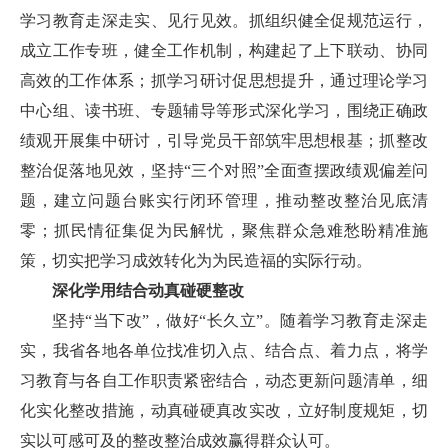
学习教育走深走实、见行见效。抓组织健全促规范运行，
成立工作专班，健全工作机制，构建起了上下联动、协同
高效的工作体系；抓学习研讨促思想提升，通过理论学习
中心组、读书班、专题辅导等形式深化学习，围绕正确政
绩观开展集中研讨，引导党员干部筑牢思想根基；抓整改
整治促落地见效，坚持“三个对照”全面查摆政绩观偏差问
题，建立问题台账实行闭环管理，推动整改整治见底清
零；抓民情征集促为民解忧，聚焦群众急难愁盼精准施
策，切实把学习成效转化为为民造福的实际行动。
深化学用结合动真碰硬整改
坚持“当下改”，做好“长久立”。随着学习教育走深走
实，我省各地各单位找准切入点、结合点、着力点，将学
习教育与各自工作职责紧密结合，动态更新问题清单，细
化实化整改措施，动真碰硬真改实改，立好制度规矩，切
实以可感可及的整改整治成效赢得群众认可。