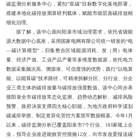
碳监测分析服务中心，紧扣“双碳”目标数字化落地部署，
搭建本地化碳排放测算研判载体，赋能市级层面碳排放精
细化治理。
据了解，该中心面向阳泉市域治理需求，依托省级能
源大数据中心底座，采用国家电网有限公司统一研发的“电
—碳计算模型”，归集整合区域能源消耗、发（用）电体
量、经济产值、工业产品产量等多维度数据源，依托电力
数据采集频次高、溯源准、可信度强的优势，践行“以电算
能、以能算碳”技术路径，可精准拆解分区、分行业、分企
业三类主体的碳排放量与碳排放强度数值。该中心同步承
接阳泉全市碳排放常态化监测、趋势动态解析、减排风险
预警、政府决策支撑四大核心职能，为地方政府科学谋划
碳减排举措、制定差异化管控方案筑牢数据根基。今年1月
以来，碳排监测分析已覆盖阳泉市7个行业、183家规上企
业，指导企业改进能效管控措施12次，向市发改委报送碳