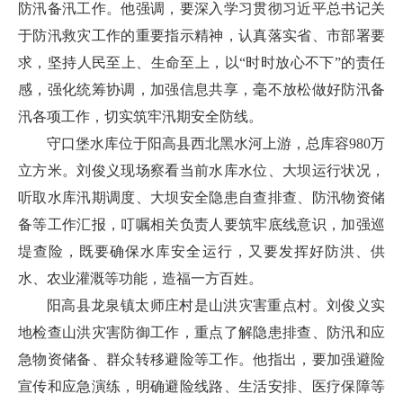
防汛备汛工作。他强调，要深入学习贯彻习近平总书记关
于防汛救灾工作的重要指示精神，认真落实省、市部署要
求，坚持人民至上、生命至上，以“时时放心不下”的责任
感，强化统筹协调，加强信息共享，毫不放松做好防汛备
汛各项工作，切实筑牢汛期安全防线。
守口堡水库位于阳高县西北黑水河上游，总库容980万
立方米。刘俊义现场察看当前水库水位、大坝运行状况，
听取水库汛期调度、大坝安全隐患自查排查、防汛物资储
备等工作汇报，叮嘱相关负责人要筑牢底线意识，加强巡
堤查险，既要确保水库安全运行，又要发挥好防洪、供
水、农业灌溉等功能，造福一方百姓。
阳高县龙泉镇太师庄村是山洪灾害重点村。刘俊义实
地检查山洪灾害防御工作，重点了解隐患排查、防汛和应
急物资储备、群众转移避险等工作。他指出，要加强避险
宣传和应急演练，明确避险线路、生活安排、医疗保障等