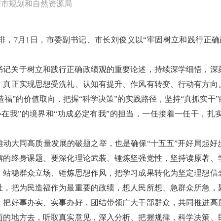
同市规划和自然资源局
排，7月1日，市委副书记、市长刘俊义以“牢固树立和践行正确
书记关于树立和践行正确政绩观的重要论述，持续深学细悟，深
，真正实现思想受洗礼、认知有提升、作风有转变、行动有方向
造福”的价值取向，把握“科学决策”的实践路径，坚持“真抓实
必在我”的境界和“功成必定有我”的担当，一任接着一任干，扎
推动大同高质量发展的破题之举，也是确保“十五五”开好局起好
懈的终身课题。要深化理论武装、锤炼坚强党性，坚持读原著、
、站稳群众立场、锤炼思想作风，把学习成果转化为坚定理想信
祉，把为民造福作为最重要的政绩，想人民所想、急群众所急，
，把好事办实、实事办好，团结带领广大干部群众，共同推进高
面的地方去，听取真实意见，深入分析、把握规律，科学决策、