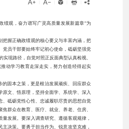





|
|
|
|
政绩观，奋力谱写广灵高质量发展新篇章”为
刻把握正确政绩观的核心要义与丰富内涵，把
。党员干部要始终牢记初心使命，砥砺坚强党
干”的实现路径，自觉对照正反面典型认真检视、
实推动学习教育走深走实，努力创造经得起实
步的固本之策，更是根治发展顽疾、回应群众
学原文、悟原理，坚持全面学、系统学、深入
念、砥砺党性心性、忠诚履职尽责的思想自觉
聚焦群众在教育、医疗、就业、养老、住房、
质量发展。要深入调查研究、遵循客观规律，
民主决策。要勇于担当作为、锐意攻坚克难，