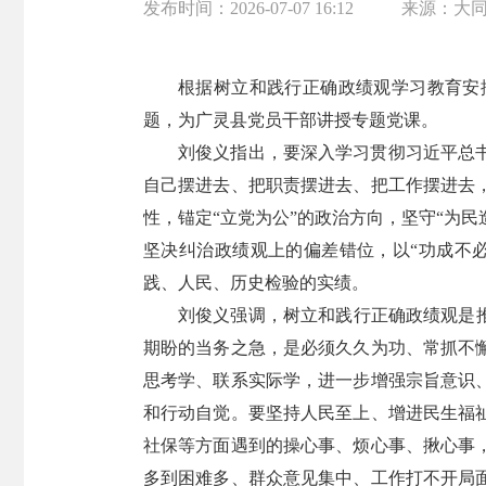
发布时间：
2026-07-07 16:12
来源：
大
根据树立和践行正确政绩观学习教育安
题，为广灵县党员干部讲授专题党课。
刘俊义指出，要深入学习贯彻习近平总
自己摆进去、把职责摆进去、把工作摆进去
性，锚定“立党为公”的政治方向，坚守“为民
坚决纠治政绩观上的偏差错位，以“功成不
践、人民、历史检验的实绩。
刘俊义强调，树立和践行正确政绩观是
期盼的当务之急，是必须久久为功、常抓不
思考学、联系实际学，进一步增强宗旨意识
和行动自觉。要坚持人民至上、增进民生福
社保等方面遇到的操心事、烦心事、揪心事
多到困难多、群众意见集中、工作打不开局