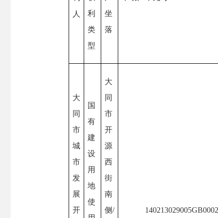
利
坐
人
类
落
型
大
大
同
国
同
市
有
市
开
建
城
源
设
市
西
用
发
街
地
展
南
使
开
侧
/
140213029005GB000
用