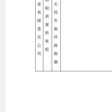
发
大
权/
有
同
房
限
市
屋
责
南
所
任
环
有
公
路
权
司
南
侧